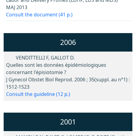
Labor and Delivery Profiles (LDHP, LDS and MDS)
MAJ 2013
Consult the document (41 p.)
2006
VENDITTELLI F, GALLOT D.
Quelles sont les données épidémiologiques
concernant l'épisiotomie ?
J Gynecol Obstet Biol Reprod. 2006 ; 35(suppl. au n°1) :
1S12-1S23
Consult the guideline (12 p.)
2001