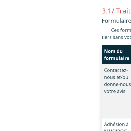
3.1/ Tra
Formulaire
Ces formulaires permettent de correspondre avec les équipes AUDIPOG, aucune information ne seront transmises à des
tiers sans vo
Nom du
formulaire
Contactez-
nous et/ou
donne-nous
votre avis
Adhésion à