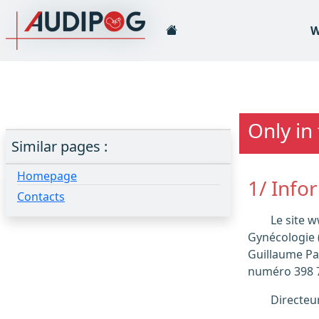
W
Only in
Similar pages :
Homepage
1/ Info
Contacts
Le site www.audipog.net est la propriété de l’Association des Utilisateurs de Dossiers Informatisés en Pédiatrie Obstétrique et
Gynécologie (
Guillaume Pa
numéro 398 7
Directe