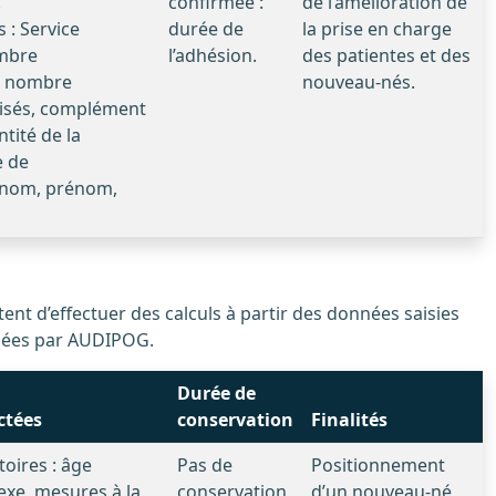
.
confirmée :
de l’amélioration de
 : Service
durée de
la prise en charge
mbre
l’adhésion.
des patientes et des
, nombre
nouveau-nés.
lisés, complément
ntité de la
e de
 (nom, prénom,
alisées par AUDIPOG.
Durée de
ctées
conservation
Finalités
oires : âge
Pas de
Positionnement
exe, mesures à la
conservation
d’un nouveau-né