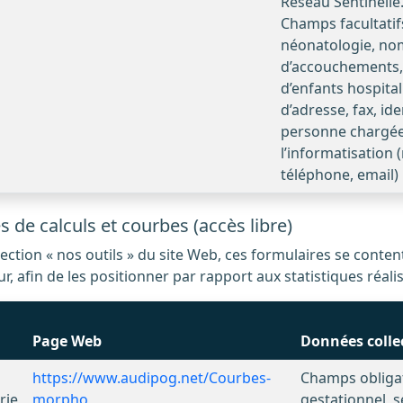
Réseau Sentinelle
Champs facultatifs
néonatologie, no
d’accouchements
d’enfants hospita
d’adresse, fax, ide
personne chargé
l’informatisation
téléphone, email)
 de calculs et courbes (accès libre)
teur, afin de les positionner par rapport aux statistiques ré
Page Web
Données colle
https://www.audipog.net/Courbes-
Champs obligat
rie
morpho
gestationnel, s