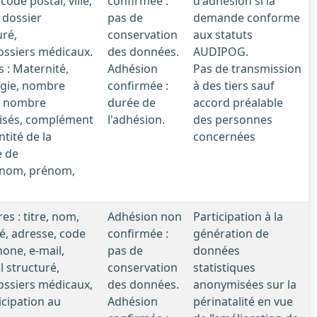
ode postal, ville,
confirmée :
d'adhésion si la
 dossier
pas de
demande conforme
uré,
conservation
aux statuts
ossiers médicaux.
des données.
AUDIPOG.
 : Maternité,
Adhésion
Pas de transmission
ogie, nombre
confirmée :
à des tiers sauf
, nombre
durée de
accord préalable
lisés, complément
l'adhésion.
des personnes
ntité de la
concernées
e de
 (nom, prénom,
s : titre, nom,
Adhésion non
Participation à la
é, adresse, code
confirmée :
génération de
phone, e-mail,
pas de
données
l structuré,
conservation
statistiques
ossiers médicaux,
des données.
anonymisées sur la
icipation au
Adhésion
périnatalité en vue