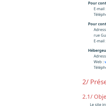
Pour cont
E-mail 
Téléph
Pour cont
Adress
rue Gu
E-mail 
Hébergeu
Adress
Web :
Téléph
2/ Prés
2.1/ Obj
Le site internet d’AUDIPOG a pour but de présenter les différentes activités de l’association, d’informer les professionnels des