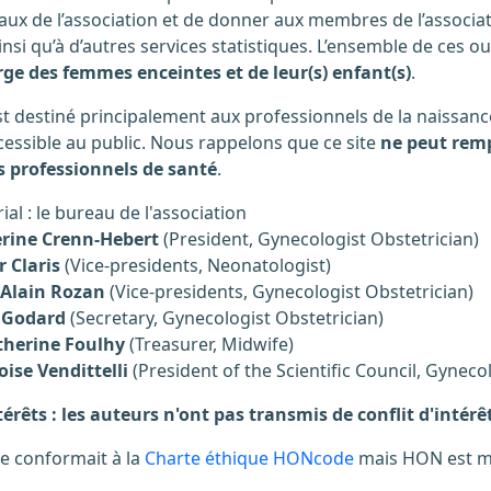
aux de l’association et de donner aux membres de l’associat
insi qu’à d’autres services statistiques. L’ensemble de ces ou
rge des femmes enceintes et de leur(s) enfant(s)
.
ccessible au public. Nous rappelons que ce site
ne peut rempl
es professionnels de santé
.
ial : le bureau de l'association
erine Crenn-Hebert
(President, Gynecologist Obstetrician)
r Claris
(Vice-presidents, Neonatologist)
-Alain Rozan
(Vice-presidents, Gynecologist Obstetrician)
n Godard
(Secretary, Gynecologist Obstetrician)
herine Foulhy
(Treasurer, Midwife)
oise Vendittelli
(President of the Scientific Council, Gyneco
térêts : les auteurs n'ont pas transmis de conflit d'intér
se conformait à la
Charte éthique HONcode
mais HON est ma