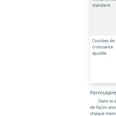
standard
Courbes de
croissance
ajustée
Formulaire
Dans la section « nos outils » du site Web, ces formulaires permettent de saisir des données qui seront traitées et partagées
de façon ano
chaque membr