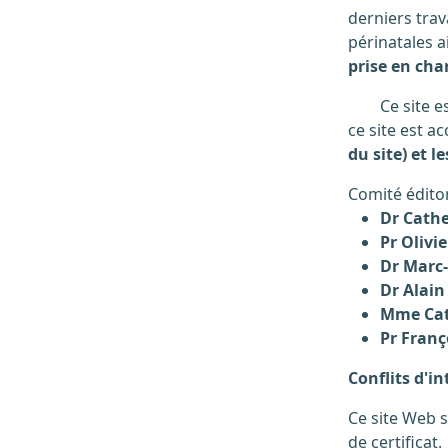
derniers trav
périnatales a
prise en cha
Ce site est destiné principalement aux professionnels de la naissance (médecins, sages-femmes…). Cependant, une partie de
ce site est a
du site) et l
Comité éditor
Dr Cath
Pr Olivie
Dr Marc
Dr Alai
Mme Cat
Pr Franç
Conflits d'in
Ce site Web 
de certificat.