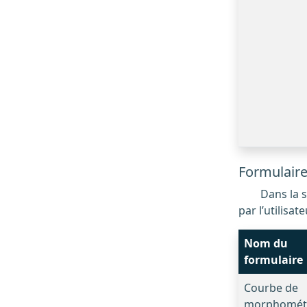
Formulaires
Dans la section « nos outils » du site Web, ces formulaires se contentent d’effectuer des calculs à partir des données saisies
par l’utilisa
Nom du
formulaire
Courbe de
morphomét