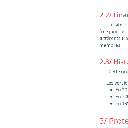
2.2/ Fin
Le site internet est financé sur les fonds propres de l’association, sans publicité ou concours extérieur institutionnel ou privé
à ce jour. Le
différents tr
membres.
2.3/ His
Cette q
Les versi
En 20
En 20
En 19
3/ Prot