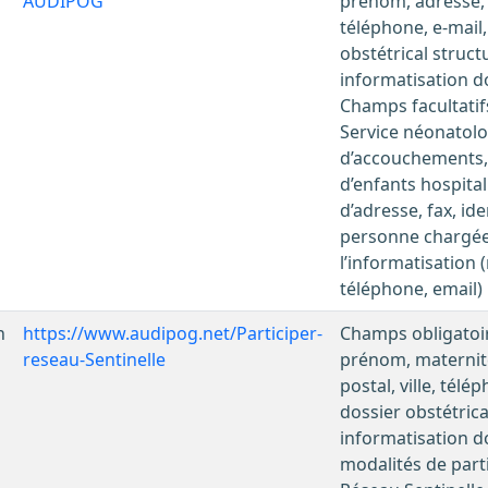
AUDIPOG
prénom, adresse, c
téléphone, e-mail,
obstétrical struct
informatisation d
Champs facultatifs
Service néonatol
d’accouchements
d’enfants hospita
d’adresse, fax, ide
personne chargé
l’informatisation
téléphone, email)
n
https://www.audipog.net/Participer-
Champs obligatoire
reseau-Sentinelle
prénom, maternit
postal, ville, télé
dossier obstétrica
informatisation d
modalités de part