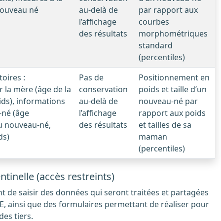
nouveau né
au-delà de
par rapport aux
l’affichage
courbes
des résultats
morphométriques
standard
(percentiles)
oires :
Pas de
Positionnement en
 la mère (âge de la
conservation
poids et taille d’un
oids), informations
au-delà de
nouveau-né par
-né (âge
l’affichage
rapport aux poids
u nouveau-né,
des résultats
et tailles de sa
ds)
maman
(percentiles)
nelle (accès restreints)
insi que des formulaires permettant de réaliser pour
es tiers.