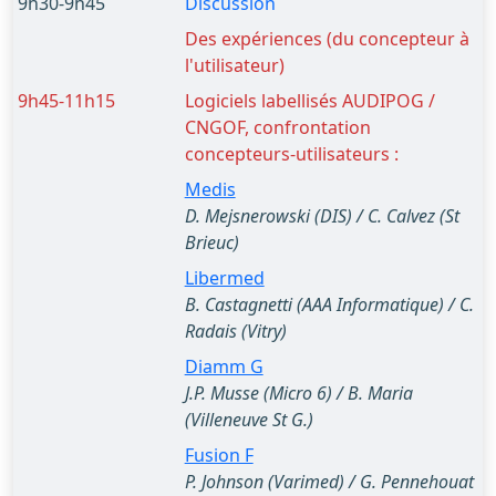
9h30-9h45
Discussion
Des expériences (du concepteur à
l'utilisateur)
9h45-11h15
Logiciels labellisés AUDIPOG /
CNGOF, confrontation
concepteurs-utilisateurs :
Medis
D. Mejsnerowski (DIS) / C. Calvez (St
Brieuc)
Libermed
B. Castagnetti (AAA Informatique) / C.
Radais (Vitry)
Diamm G
J.P. Musse (Micro 6) / B. Maria
(Villeneuve St G.)
Fusion F
P. Johnson (Varimed) / G. Pennehouat